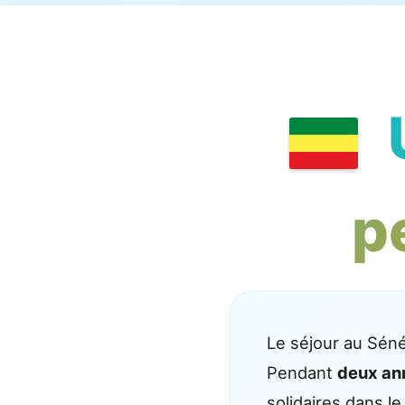
U
p
Le séjour au Séné
Pendant
deux an
solidaires dans le