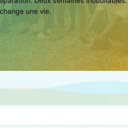
éparation. Deux semaines inoubliables
 change une vie.