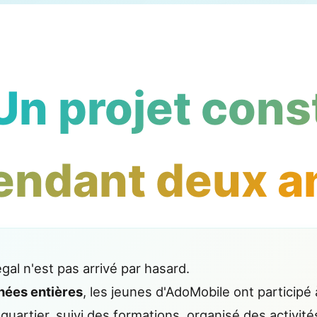
n projet cons
endant deux a
gal n'est pas arrivé par hasard.
nées entières
, les jeunes d'AdoMobile ont participé
 quartier, suivi des formations, organisé des activité