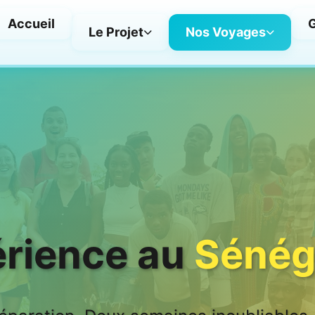
Accueil
G
Le Projet
Nos Voyages
érience au
Sénég