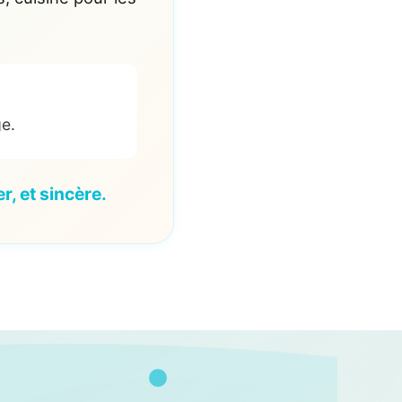
ge.
, et sincère.