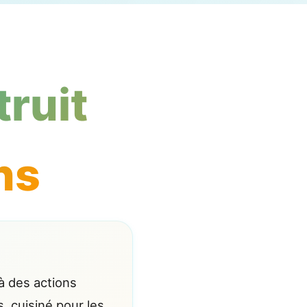
truit
ns
 à des actions
s, cuisiné pour les